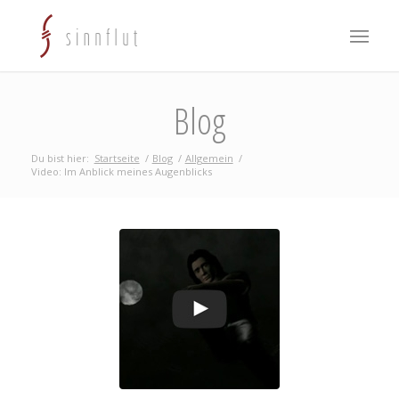
Blog
Du bist hier:
Startseite
/
Blog
/
Allgemein
/
Video: Im Anblick meines Augenblicks