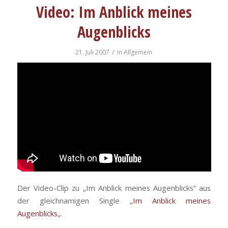
Video: Im Anblick meines
Augenblicks
/
21. Juli 2007
in
Allgemein
Der Video-Clip zu „Im Anblick meines Augenblicks“ aus
der gleichnamigen Single „
Im Anblick meines
Augenblicks
„.