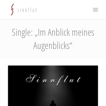
Single: „Im Anblick meines
Augenblicks“